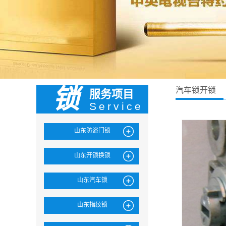
锁
汽车锁开锁
服务项目
Service
山东防盗门锁
山东开锁换锁
山东汽车锁
山东指纹锁