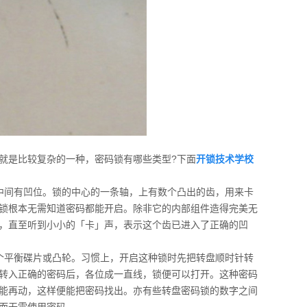
就是比较复杂的一种，密码锁有哪些类型?下面
开锁技术学校
间有凹位。锁的中心的一条轴，上有数个凸出的齿，用来卡
锁根本无需知道密码都能开启。除非它的内部组件造得完美无
，直至听到小小的「卡」声，表示这个齿已进入了正确的凹
平衡碟片或凸轮。习惯上，开启这种锁时先把转盘顺时针转
转入正确的密码后，各位成一直线，锁便可以打开。这种密码
能再动，这样便能把密码找出。亦有些转盘密码锁的数字之间