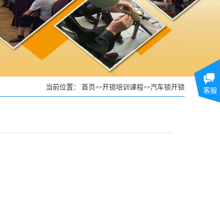
当前位置：
首页
开锁培训课程
汽车锁开锁
>>
>>
客服