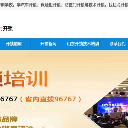
训学校，学汽车开锁、保险柜开锁、防盗门开锁等技术开锁，找巨龙开锁！
时
开锁
开锁加盟
开锁新闻
山东开锁技术培训
联系我们