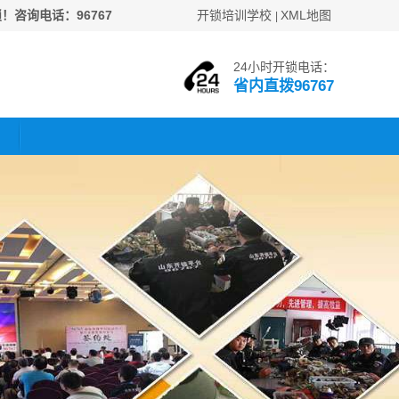
咨询电话：96767
开锁培训学校
XML地图
|
24小时开锁电话：
省内直拨96767